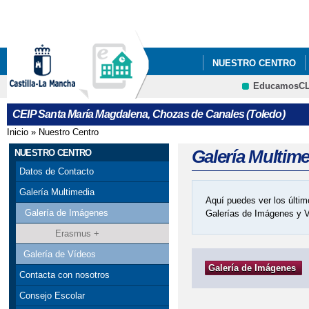
Pa
co
pri
NUESTRO CENTRO
EducamosC
CRFP
CEIP Santa María Magdalena, Chozas de Canales (Toledo)
Inicio
»
Nuestro Centro
Se encuentra usted aquí
Galería Multim
NUESTRO CENTRO
Datos de Contacto
Galería Multimedia
Aquí puedes ver los últim
Galería de Imágenes
Galerías de Imágenes y 
Erasmus +
Galería de Vídeos
Galería de Imágenes
Contacta con nosotros
Consejo Escolar